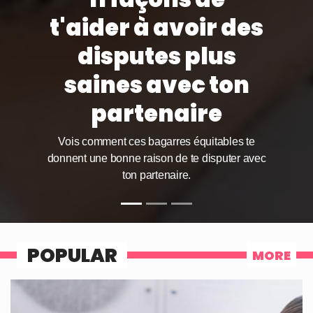
préserver la
solidité d'une
relation à
distance ?
Ce n'est pas facile de vivre une relation à
distance, mais ces conseils te donneront de
l'espoir, à toi et à ton partenaire.
POPULAR
MORE